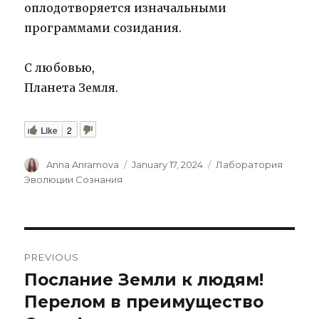
оплодотворяется изначальными
программами созидания.
С любовью,
Планета Земля.
Like
2
Author
Posted
Categories
Anna Anramova
January 17, 2024
Лаборатория
on
Эволюции Сознания
Post
PREVIOUS
navigation
Послание Земли к людям!
Previous
post:
Перелом в преимущество