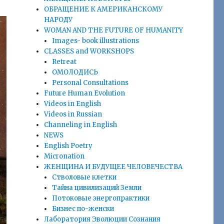
ОБРАЩЕНИЕ К АМЕРИКАНСКОМУ
НАРОДУ
WOMAN AND THE FUTURE OF HUMANITY
Images- book illustrations
CLASSES and WORKSHOPS
Retreat
ОМОЛОДИСЬ
Personal Consultations
Future Human Evolution
Videos in English
Videos in Russian
Сhanneling in English
NEWS
English Poetry
Micronation
ЖЕНЩИНА И БУДУЩЕЕ ЧЕЛОВЕЧЕСТВА
Стволовые клетки
Тайна цивилизаций Земли
Потоковые энергопрактики
Бизнес по-женски
Лаборатория Эволюции Сознания