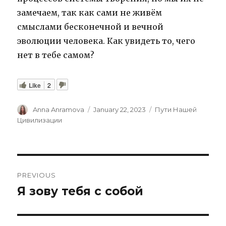
замечаем, так как сами не живём
смыслами бесконечной и вечной
эволюции человека. Как увидеть то, чего
нет в тебе самом?
Like
2
Author
Posted
Categories
Anna Anramova
January 22, 2023
Пути Нашей
on
Цивилизации
Post
PREVIOUS
navigation
Я зову тебя с собой
Previous
post: