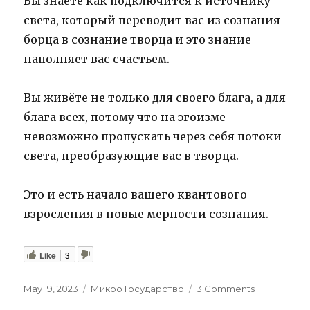
Вы знаете как подключится к источнику
света, который переводит вас из сознания
борца в сознание творца и это знание
наполняет вас счастьем.
Вы живёте не только для своего блага, а для
блага всех, потому что на эгоизме
невозможно пропускать через себя потоки
света, преобразующие вас в творца.
Это и есть начало вашего квантового
взросления в новые мерности сознания.
Like
3
Posted
Categories
on
May 19, 2023
Микро Государство
3 Comments
on
Счастье