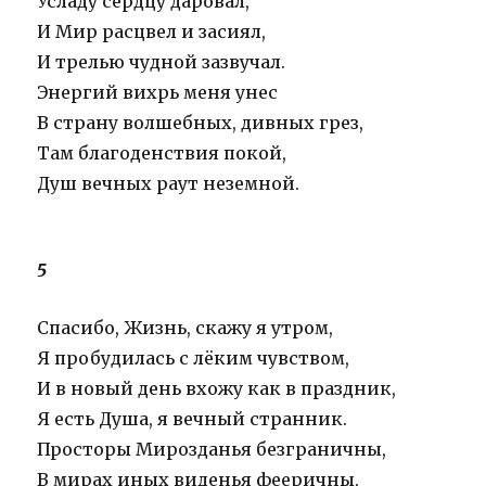
Усладу сердцу даровал,
И Мир расцвел и засиял,
И трелью чудной зазвучал.
Энергий вихрь меня унес
В страну волшебных, дивных грез,
Там благоденствия покой,
Душ вечных раут неземной.
5
Спасибо, Жизнь, скажу я утром,
Я пробудилась с лёким чувством,
И в новый день вхожу как в праздник,
Я есть Душа, я вечный странник.
Просторы Мирозданья безграничны,
В мирах иных виденья фееричны,