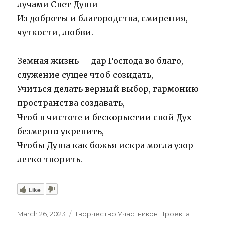
лучами Свет Души
Из доброты и благородства, смирения,
чуткости, любви.
Земная жизнь — дар Господа во благо,
служение сущее чтоб созидать,
Учиться делать верный выбор, гармонию
пространства создавать,
Чтоб в чистоте и бескорыстии свой Дух
безмерно укрепить,
Чтобы Душа как божья искра могла узор
легко творить.
Like
Posted
Categories
March 26, 2023
Творчество Участников Проекта
on